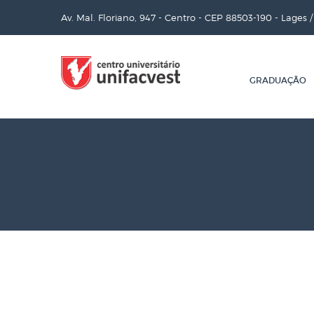
Av. Mal. Floriano, 947 - Centro - CEP 88503-190 - Lages 
GRADUAÇÃO