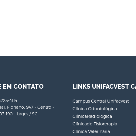
E EM CONTATO
LINKS UNIFACVEST C
3225-4114
Campus Central Unifacvest
al. Floriano, 947 - Centro -
Clínica Odontológica
3-190 - Lages / SC
ClínicaRadiológica
Clínicade Fisioterapia
Clínica Veterinária