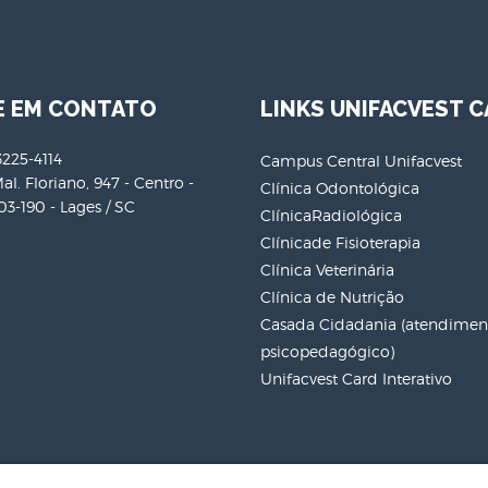
E EM CONTATO
LINKS UNIFACVEST C
3225-4114
Campus Central Unifacvest
al. Floriano, 947 - Centro -
Clínica Odontológica
3-190 - Lages / SC
ClínicaRadiológica
Clínicade Fisioterapia
Clínica Veterinária
Clínica de Nutrição
Casada Cidadania (atendiment
psicopedagógico)
Unifacvest Card Interativo