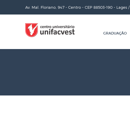
Av. Mal. Floriano, 947 - Centro - CEP 88503-190 - Lages 
GRADUAÇÃO