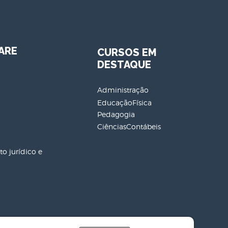
ARE
CURSOS EM
DESTAQUE
Administração
EducaçãoFísica
Pedagogia
CiênciasContábeis
o jurídico e