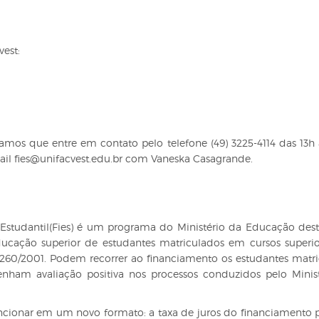
vest:
tamos que entre em contato pelo telefone (49) 3225-4114 das 13h 
ail fies@unifacvest.edu.br com Vaneska Casagrande.
studantil(Fies) é um programa do Ministério da Educação des
ducação superior de estudantes matriculados em cursos superi
0.260/2001. Podem recorrer ao financiamento os estudantes matr
enham avaliação positiva nos processos conduzidos pelo Minis
ncionar em um novo formato: a taxa de juros do financiamento 