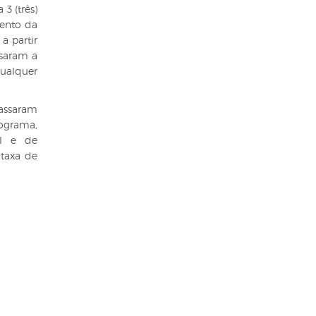
3 (três)
mento da
a partir
ssaram a
qualquer
passaram
rograma,
al e de
 taxa de