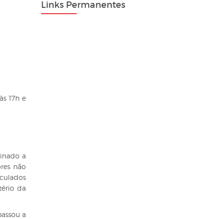
Links Permanentes
às 17h e
tinado a
ores não
iculados
tério da
passou a