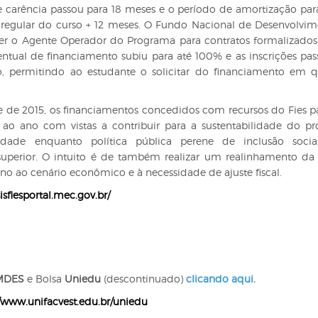
de carência passou para 18 meses e o período de amortização para 
 regular do curso + 12 meses. O Fundo Nacional de Desenvolvi
r o Agente Operador do Programa para contratos formalizados 
entual de financiamento subiu para até 100% e as inscrições pa
uo, permitindo ao estudante o solicitar do financiamento em 
e de 2015, os financiamentos concedidos com recursos do Fies 
 ao ano com vistas a contribuir para a sustentabilidade do p
uidade enquanto política pública perene de inclusão soci
uperior. O intuito é de também realizar um realinhamento da
 no ao cenário econômico e à necessidade de ajuste fiscal.
sisfiesportal.mec.gov.br/
MDES
e Bolsa
Uniedu
(descontinuado)
clicando aqui
.
//www.unifacvest.edu.br/uniedu