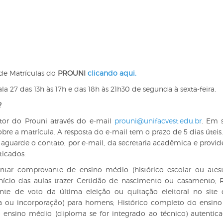
de Matrículas do
PROUNI
clicando aqui.
a 27 das 13h às 17h e das 18h às 21h30 de segunda à sexta-feira.
?
or do Prouni através do e-mail
prouni@unifacvest.edu.br
. Em 
bre a matrícula. A resposta do e-mail tem o prazo de 5 dias úteis
 aguarde o contato, por e-mail, da secretaria acadêmica e provid
ticados:
ntar comprovante de ensino médio (histórico escolar ou ate
nício das aulas trazer Certidão de nascimento ou casamento; 
ante de voto da última eleição ou quitação eleitoral no site
a ou incorporação) para homens; Histórico completo do ensin
o ensino médio (diploma se for integrado ao técnico) autenti