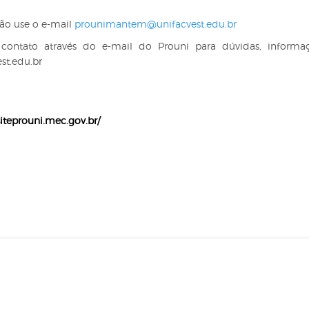
ão use o e-mail
prounimantem@unifacvest.edu.br
contato através do e-mail do Prouni para dúvidas, informa
st.edu.br
/siteprouni.mec.gov.br/