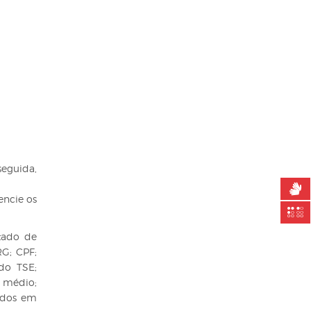
seguida,
.
encie os
stado de
RG; CPF;
 do TSE;
o médio;
cados em