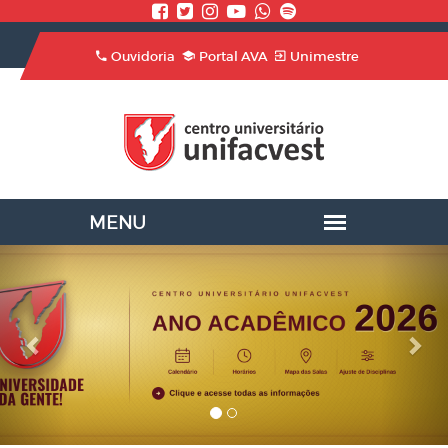
Ouvidoria
Portal AVA
Unimestre
Previous
Nex